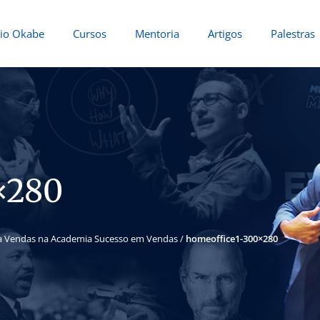
io Okabe
Cursos
Mentoria
Artigos
Palestras
×280
ara Vendas na Academia Sucesso em Vendas
/
homeoffice1-300×280