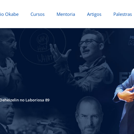
io Okabe
Cursos
Mentoria
Artigos
Palestras
 Deheizelin no Laboriosa 89