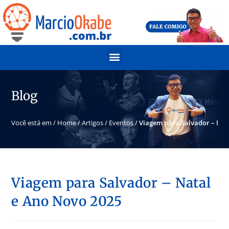
Blog
Você está em /
Home
/
Artigos
/
Eventos
/
Viagem para Salvador – Nat
Viagem para Salvador – Natal
e Ano Novo 2025