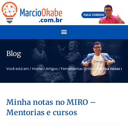
Blog
Você está em /
Home
/
Artigos
/
Ferramentas Online
/
Minha notas no 
Minha notas no MIRO –
Mentorias e cursos