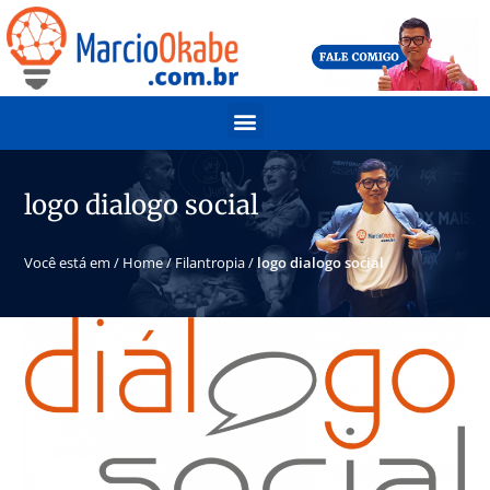
logo dialogo social
Você está em /
Home
/
Filantropia
/
logo dialogo social