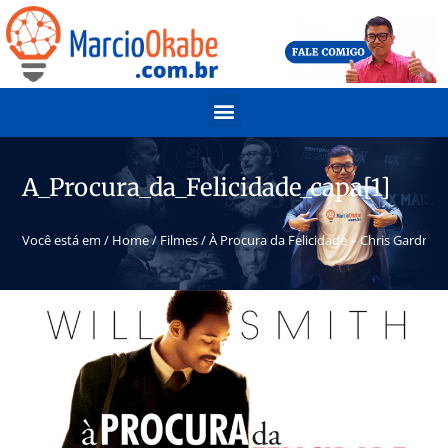
A_Procura_da_Felicidade_capa[1]
Você está em /
Home
/
Filmes
/
À Procura da Felicidade – Chris Gardner