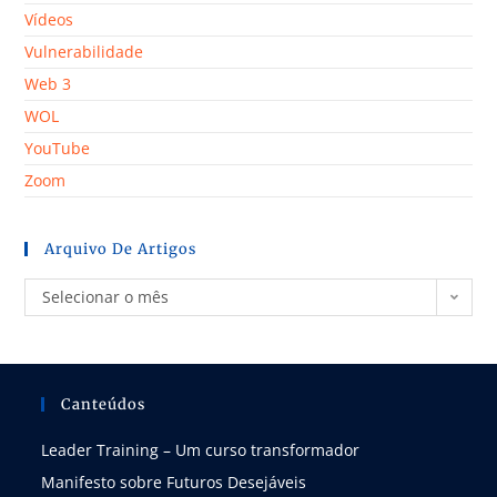
Vídeos
Vulnerabilidade
Web 3
WOL
YouTube
Zoom
Arquivo De Artigos
Selecionar o mês
Canteúdos
Leader Training – Um curso transformador
Manifesto sobre Futuros Desejáveis