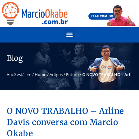
Blog
Você está em /
Home
/
Artigos
/
Futuro
/
O NOVO TRABALHO – Arline D
O NOVO TRABALHO – Arline
Davis conversa com Marcio
Okabe