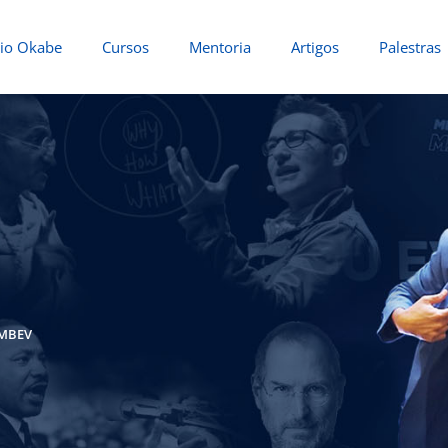
io Okabe
Cursos
Mentoria
Artigos
Palestras
AMBEV