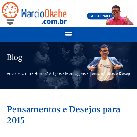
Blog
Você está em /
Home
/
Artigos
/
Mensagens
/
Pensamentos e Desejos p
Pensamentos e Desejos para
2015