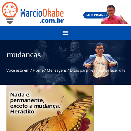
mudancas
Você está em /
Home
/
Mensagens
/
Dicas para (realmente) fazer difer