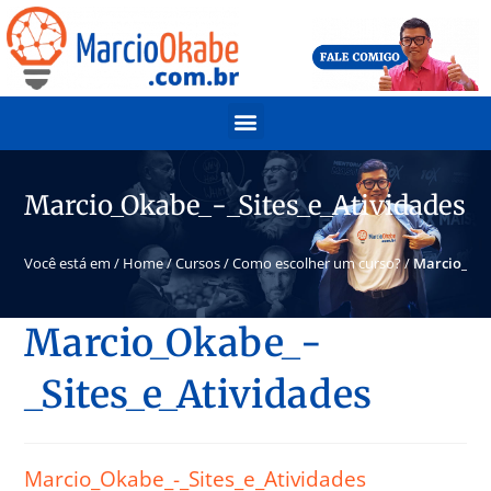
Marcio_Okabe_-_Sites_e_Atividades
Você está em /
Home
/
Cursos
/
Como escolher um curso?
/
Marcio_Oka
Marcio_Okabe_-
_Sites_e_Atividades
Marcio_Okabe_-_Sites_e_Atividades