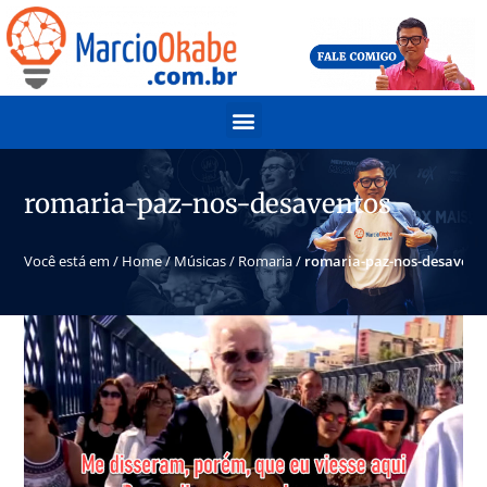
romaria-paz-nos-desaventos
Você está em /
Home
/
Músicas
/
Romaria
/
romaria-paz-nos-desavent