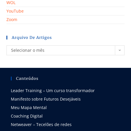
WOL
YouTube
Zoom
Arquivo De Artigos
Selecionar o mês
Canteúdos
Leader Training – Um curso transformador
Manifesto sobre Futuros Desejáveis
Meu Mapa Mental
Coaching Digital
Netweaver – Tecelões de redes