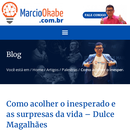
Blog
Você está em /
Home
/
Artigos
/
Palestras
/
Como acolher o inesperado 
Como acolher o inesperado e
as surpresas da vida – Dulce
Magalhães