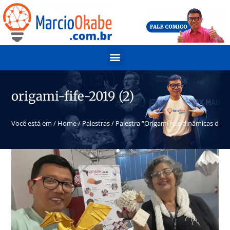
origami-fife-2019 (2)
Você está em /
Home
/
Palestras
/
Palestra “Origami nas dinâmicas de g