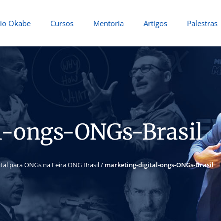
io Okabe
Cursos
Mentoria
Artigos
Palestras
l-ongs-ONGs-Brasil
ital para ONGs na Feira ONG Brasil
/
marketing-digital-ongs-ONGs-Brasil