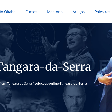
io Okabe
Cursos
Mentoria
Artigos
Palestras
Tangara-da-Serra
0” em Tangará da Serra
/
solucoes-online-Tangara-da-Serra