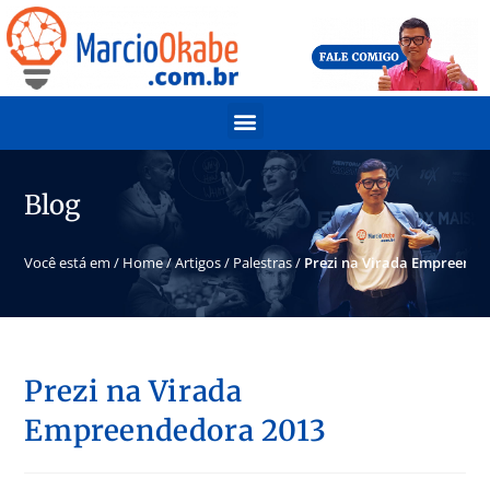
Blog
Você está em /
Home
/
Artigos
/
Palestras
/
Prezi na Virada Empreende
Prezi na Virada
Empreendedora 2013