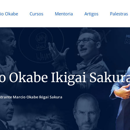
io Okabe
Cursos
Mentoria
Artigos
Palestras
o Okabe Ikigai Sakur
strante Marcio Okabe Ikigai Sakura