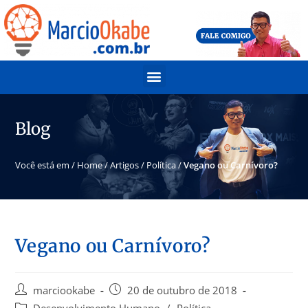
Blog
Você está em /
Home
/
Artigos
/
Política
/
Vegano ou Carnívoro?
Vegano ou Carnívoro?
marciookabe
20 de outubro de 2018