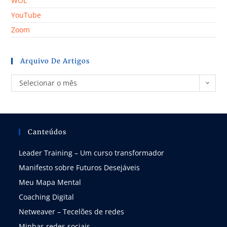
WOL
YouTube
Zoom
Arquivo De Artigos
Selecionar o mês
Canteúdos
Leader Training – Um curso transformador
Manifesto sobre Futuros Desejáveis
Meu Mapa Mental
Coaching Digital
Netweaver – Tecelões de redes
Minhas redes sociais