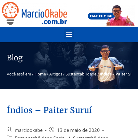
Blog
Você está em /
Home
/
Artigos
/
Sustentabilidade
/
Índios – Paiter Suru
Índios – Paiter Suruí
marciookabe
13 de maio de 2020