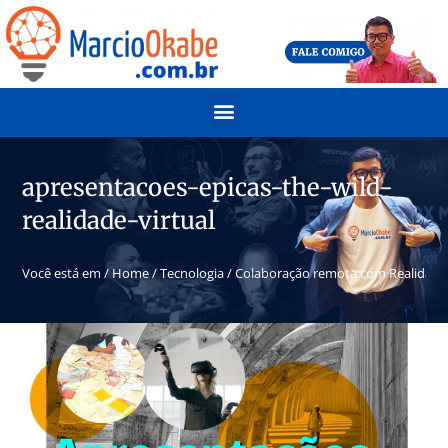
apresentacoes-epicas-the-wild-
realidade-virtual
Você está em /
Home
/
Tecnologia
/
Colaboração remota com Realidade 