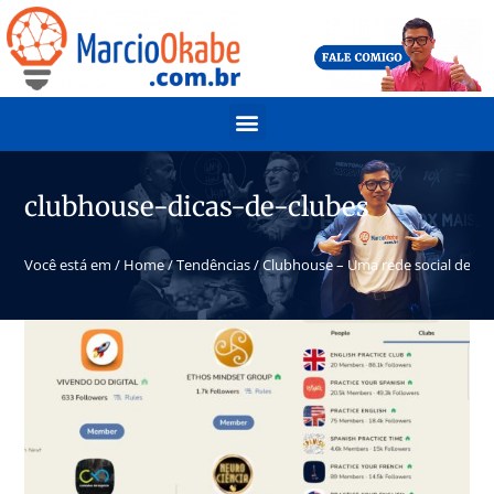
clubhouse-dicas-de-clubes
Você está em /
Home
/
Tendências
/
Clubhouse – Uma rede social de v