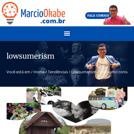
lowsumerism
Você está em /
Home
/
Tendências
/
Lowsumerism – Consumo conscien