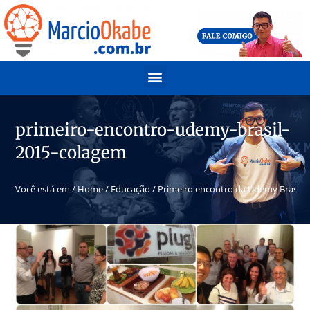
primeiro-encontro-udemy-brasil-
2015-colagem
Você está em /
Home
/
Educação
/
Primeiro encontro da Udemy Brasil
/