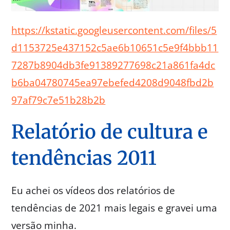
https://kstatic.googleusercontent.com/files/5
d1153725e437152c5ae6b10651c5e9f4bbb11
7287b8904db3fe91389277698c21a861fa4dc
b6ba04780745ea97ebefed4208d9048fbd2b
97af79c7e51b28b2b
Relatório de cultura e
tendências 2011
Eu achei os vídeos dos relatórios de
tendências de 2021 mais legais e gravei uma
versão minha.