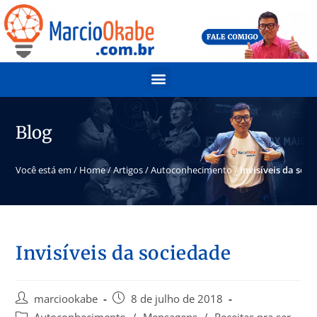
Blog
Você está em /
Home
/
Artigos
/
Autoconhecimento
/
Invisíveis da soc
Invisíveis da sociedade
marciookabe
8 de julho de 2018