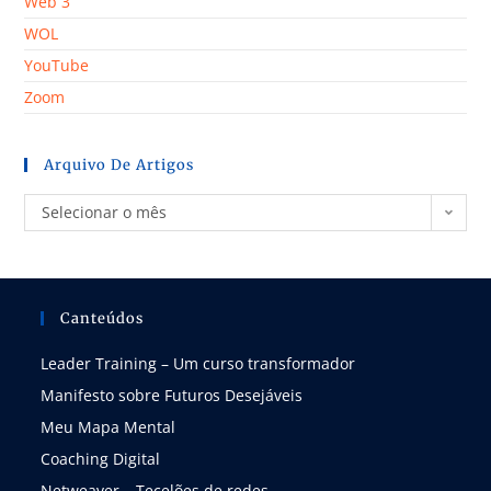
Web 3
WOL
YouTube
Zoom
Arquivo De Artigos
Selecionar o mês
Canteúdos
Leader Training – Um curso transformador
Manifesto sobre Futuros Desejáveis
Meu Mapa Mental
Coaching Digital
Netweaver – Tecelões de redes