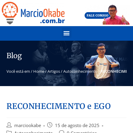
Blog
Você está em /
Home
/
Artigos
/
Autoconhecimento
/
RECONHECIMENT
RECONHECIMENTO e EGO
marciookabe
15 de agosto de 2025