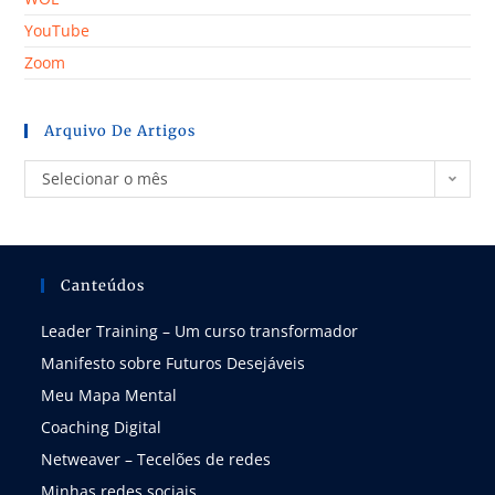
YouTube
Zoom
Arquivo De Artigos
Selecionar o mês
Canteúdos
Leader Training – Um curso transformador
Manifesto sobre Futuros Desejáveis
Meu Mapa Mental
Coaching Digital
Netweaver – Tecelões de redes
Minhas redes sociais