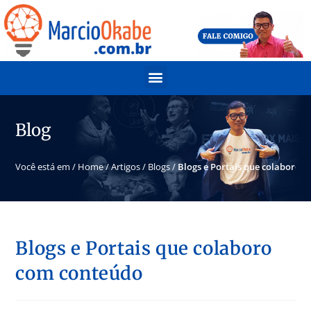
Blog
Você está em /
Home
/
Artigos
/
Blogs
/
Blogs e Portais que colaboro 
Blogs e Portais que colaboro
com conteúdo