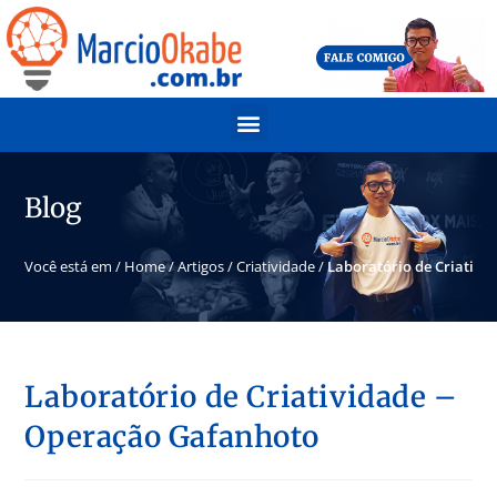
Blog
Você está em /
Home
/
Artigos
/
Criatividade
/
Laboratório de Criativi
Laboratório de Criatividade –
Operação Gafanhoto