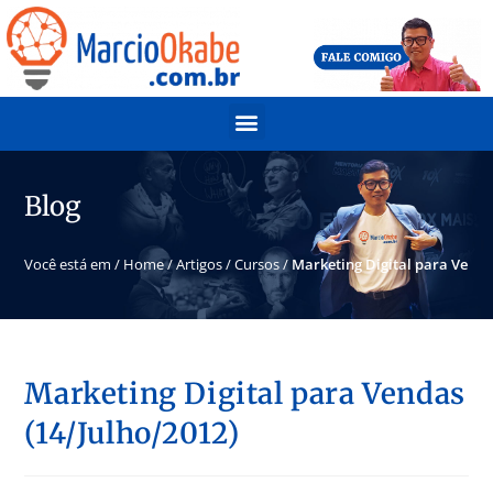
Blog
Você está em /
Home
/
Artigos
/
Cursos
/
Marketing Digital para Venda
Marketing Digital para Vendas
(14/Julho/2012)