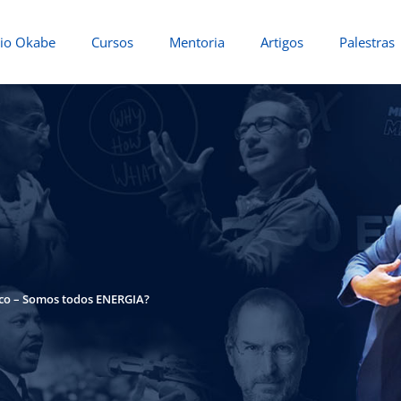
io Okabe
Cursos
Mentoria
Artigos
Palestras
o – Somos todos ENERGIA?