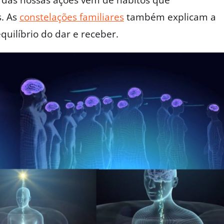
 das nossas ações vem de hábitos que
s. As
constelações familiares
também explicam a
uilíbrio do dar e receber.