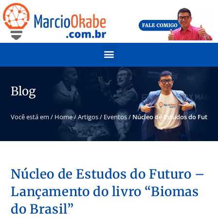
Blog
Você está em /
Home
/
Artigos
/
Eventos
/
Núcleo de Estudos do Futuro
Núcleo de Estudos do Futuro –
Lançamento do livro “Biomas
do Brasil”