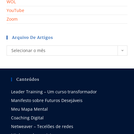
WOL
YouTube
Zoom
Arquivo De Artigos
Selecionar o mês
Canteúdos
Leader Training – Um curso transformador
Manifesto sobre Futuros Desejáveis
Meu Mapa Mental
Coaching Digital
Netweaver – Tecelões de redes