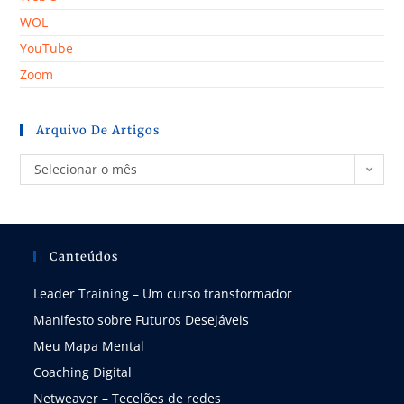
WOL
YouTube
Zoom
Arquivo De Artigos
Selecionar o mês
Canteúdos
Leader Training – Um curso transformador
Manifesto sobre Futuros Desejáveis
Meu Mapa Mental
Coaching Digital
Netweaver – Tecelões de redes