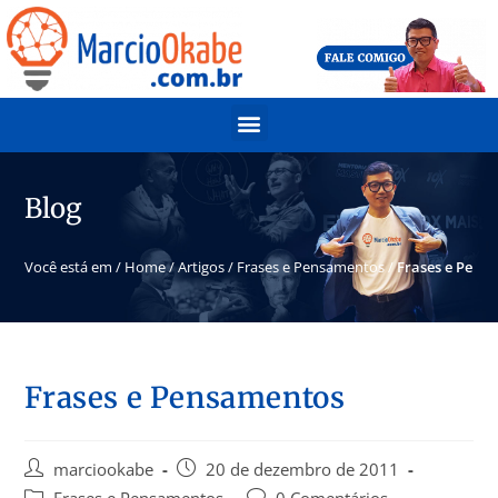
Blog
Você está em /
Home
/
Artigos
/
Frases e Pensamentos
/
Frases e Pens
Frases e Pensamentos
marciookabe
20 de dezembro de 2011