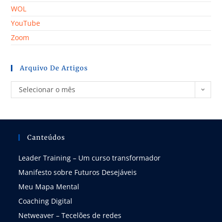
WOL
YouTube
Zoom
Arquivo De Artigos
Selecionar o mês
Canteúdos
Leader Training – Um curso transformador
Manifesto sobre Futuros Desejáveis
Meu Mapa Mental
Coaching Digital
Netweaver – Tecelões de redes