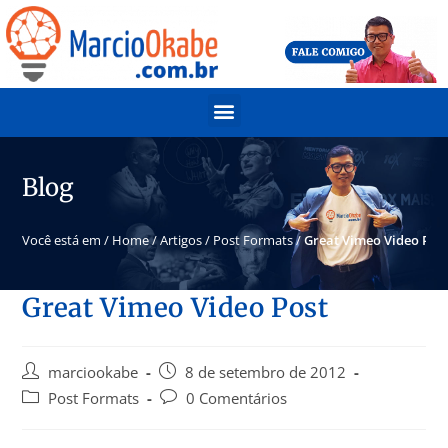
Blog
Você está em /
Home
/
Artigos
/
Post Formats
/
Great Vimeo Video Pos
Great Vimeo Video Post
marciookabe
8 de setembro de 2012
Post Formats
0 Comentários