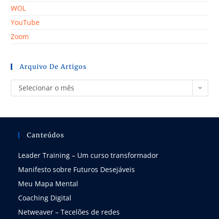
WOL
YouTube
Zoom
Arquivo De Artigos
Selecionar o mês
Canteúdos
Leader Training – Um curso transformador
Manifesto sobre Futuros Desejáveis
Meu Mapa Mental
Coaching Digital
Netweaver – Tecelões de redes