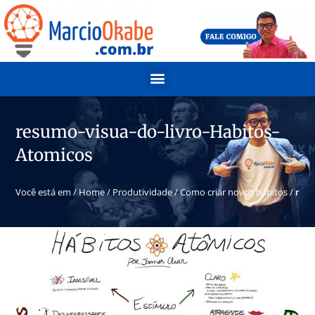
resumo-visua-do-livro-Habitos-
Atomicos
Você está em /
Home
/
Produtividade
/
Como criar novos hábitos
/
resu