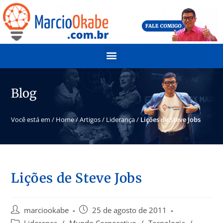
Blog
Você está em /
Home
/
Artigos
/
Liderança
/
Lições de Steve Jobs
Lições de Steve Jobs
marciookabe
25 de agosto de 2011