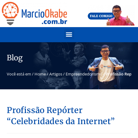
Blog
Você está em /
Home
/
Artigos
/
Empreendedorismo
/
Profissão Repórt
Profissão Repórter
“Celebridades da Internet”