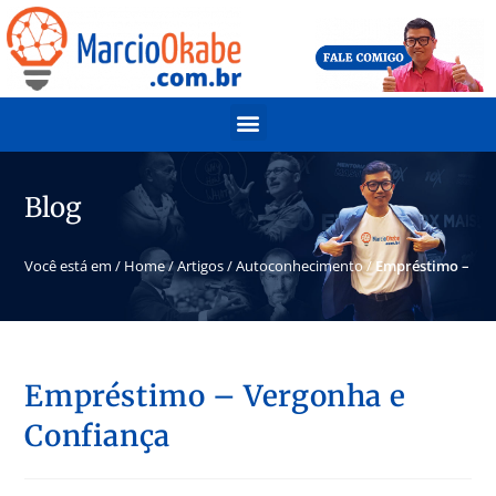
Blog
Você está em /
Home
/
Artigos
/
Autoconhecimento
/
Empréstimo – Ver
Empréstimo – Vergonha e
Confiança