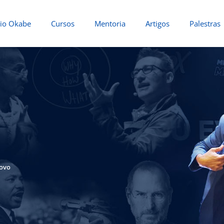
io Okabe
Cursos
Mentoria
Artigos
Palestras
Novo