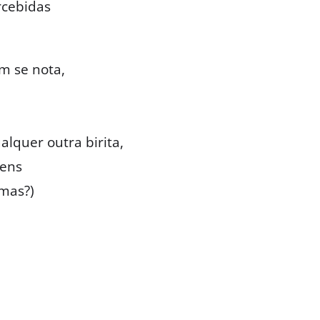
rcebidas
m se nota,
lquer outra birita,
gens
mas?)