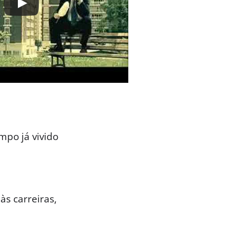
po já vivido
s carreiras,